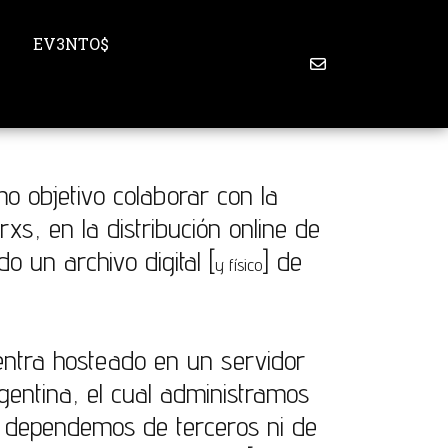
S
EV3NTO$
mo objetivo colaborar con la
xs, en la distribución online de
o un archivo digital [
] de
y físico
entra hosteado en un servidor
entina, el cual administramos
 dependemos de terceros ni de