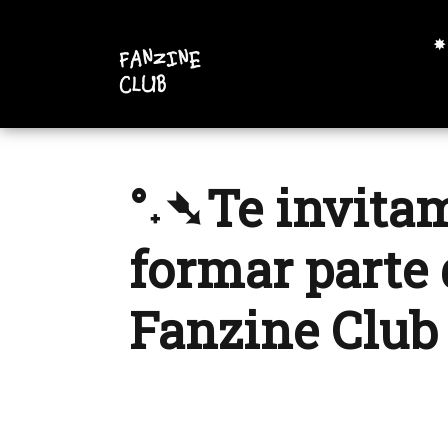
✸
°˖➴Te invita
formar parte 
Fanzine Club