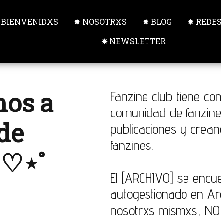
 BIENVENIDXS
✸ NOSOTRXS
✸ BLOG
✸ REDE
✸ NEWSLETTER
mos a
Fanzine club tiene co
comunidad de fanziner
de
publicaciones y creand
fanzines.
 ♡⋆˚
El [ARCHIVO] se encu
autogestionado en Arg
nosotrxs mismxs, NO