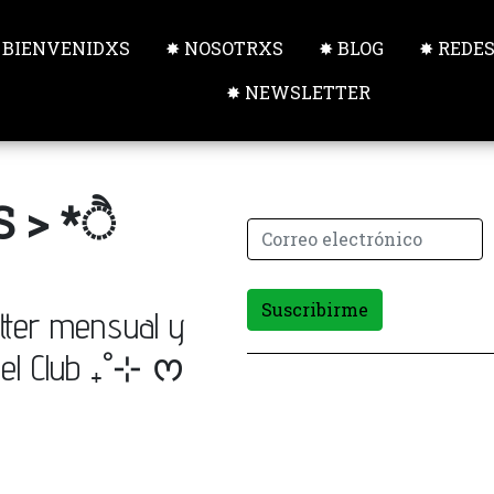
 BIENVENIDXS
✸ NOSOTRXS
✸ BLOG
✸ REDE
✸ NEWSLETTER
 > *ੈ
Suscribirme
tter mensual y
 del Club ₊˚⊹ ᰔ