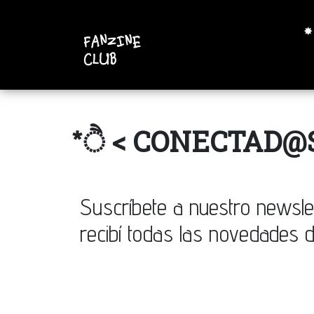
✸
*ੈ < CONECTAD@S
Suscríbete a nuestro newsle
recibí todas las novedades