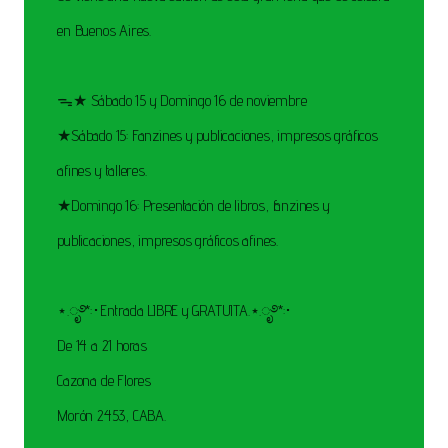
en Buenos Aires.
ᯓ★ Sábado 15 y Domingo 16 de noviembre
★Sábado 15: Fanzines y publicaciones, impresos gráficos
afines y talleres.
★Domingo 16: Presentación de libros, fanzines y
publicaciones, impresos gráficos afines.
⋆.ೃ࿔*:･Entrada LIBRE y GRATUITA.⋆.ೃ࿔*:･
De 14 a 21 horas
Cazona de Flores
Morón 2453, CABA.