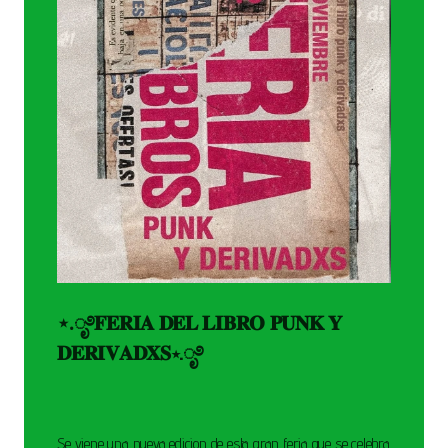
⋆.ೃ࿔𝐅𝐄𝐑𝐈𝐀 𝐃𝐄𝐋 𝐋𝐈𝐁𝐑𝐎 𝐏𝐔𝐍𝐊 𝐘
𝐃𝐄𝐑𝐈𝐕𝐀𝐃𝐗𝐒⋆.ೃ࿔
Se viene una nueva edicion de esta gran feria que se celebra