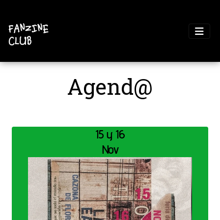
Agend@
15 y 16
Nov