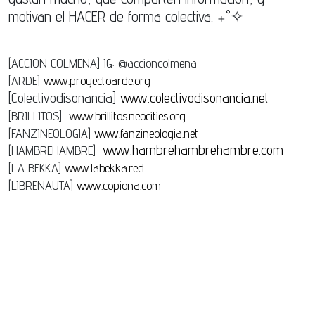
motivan el HACER de forma colectiva. ₊˚✧
[ACCION COLMENA] IG: @accioncolmena
[ARDE]
www.proyectoarde.org
[Colectivodisonancia]
www.colectivodisonancia.net
[BRILLITOS]
www.brillitos.neocities.org
[FANZINEOLOGIA]
www.fanzineologia.net
www.hambrehambrehambre.com
[HAMBREHAMBRE]
[LA BEKKA]
www.labekka.red
[LIBRENAUTA]
www.copiona.com