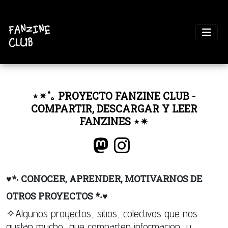
⋆✴︎˚｡ PROYECTO FANZINE CLUB -
COMPARTIR, DESCARGAR Y LEER
FANZINES ⋆✴︎˚
♥︎*‧ CONOCER, APRENDER, MOTIVARNOS DE
OTROS PROYECTOS *‧♥︎
✧Algunos proyectos, sitios, colectivos que nos
gustan mucho, que comparten informacion, y