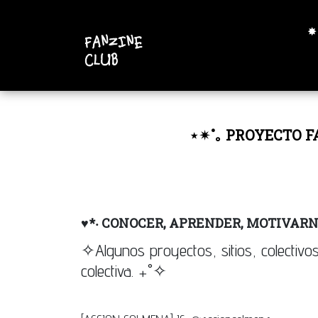
✸
⋆✴︎˚｡ PROYECTO F
♥︎*‧ CONOCER, APRENDER, MOTIVARN
✧Algunos proyectos, sitios, colecti
colectiva. ₊˚✧