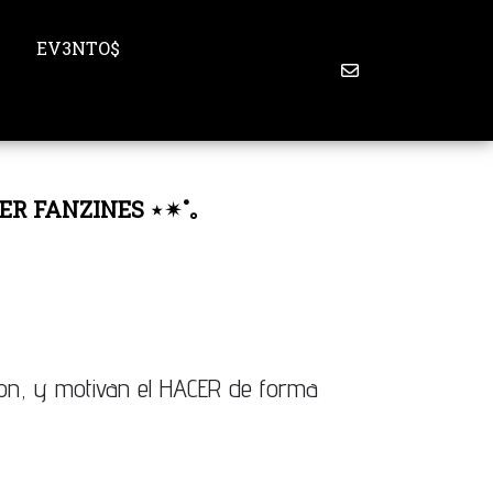
S
EV3NTO$
ER FANZINES ⋆✴︎˚｡
ion, y motivan el HACER de forma