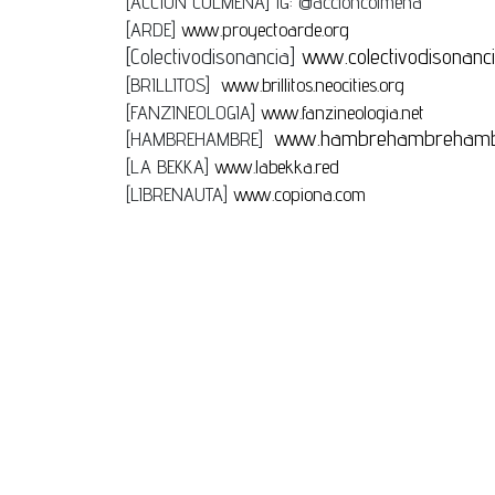
[ACCION COLMENA] IG: @accioncolmena
[ARDE]
www.proyectoarde.org
[Colectivodisonancia]
www.colectivodisonanci
[BRILLITOS]
www.brillitos.neocities.org
[FANZINEOLOGIA]
www.fanzineologia.net
www.hambrehambrehamb
[HAMBREHAMBRE]
[LA BEKKA]
www.labekka.red
[LIBRENAUTA]
www.copiona.com