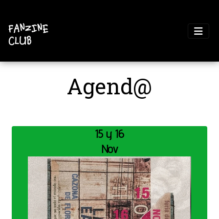
Agend@
15 y 16
Nov