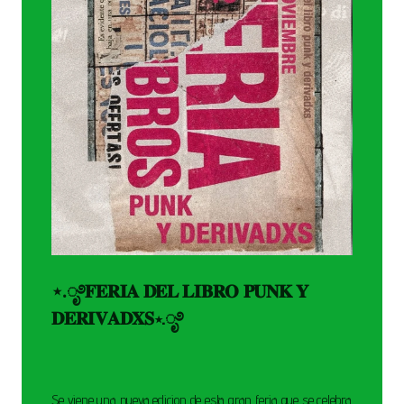
⋆.ೃ࿔𝐅𝐄𝐑𝐈𝐀 𝐃𝐄𝐋 𝐋𝐈𝐁𝐑𝐎 𝐏𝐔𝐍𝐊 𝐘
𝐃𝐄𝐑𝐈𝐕𝐀𝐃𝐗𝐒⋆.ೃ࿔
Se viene una nueva edicion de esta gran feria que se celebra