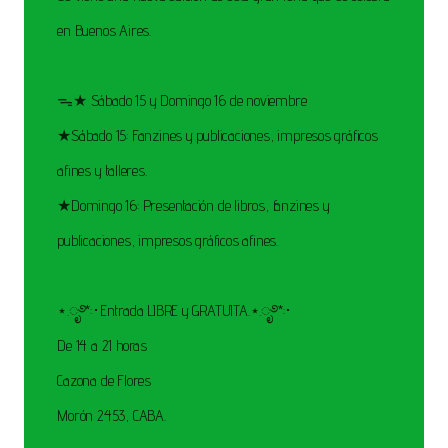
en Buenos Aires.
ᯓ★ Sábado 15 y Domingo 16 de noviembre
★Sábado 15: Fanzines y publicaciones, impresos gráficos
afines y talleres.
★Domingo 16: Presentación de libros, fanzines y
publicaciones, impresos gráficos afines.
⋆.ೃ࿔*:･Entrada LIBRE y GRATUITA.⋆.ೃ࿔*:･
De 14 a 21 horas
Cazona de Flores
Morón 2453, CABA.