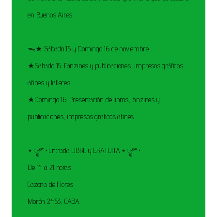
en Buenos Aires.
ᯓ★ Sábado 15 y Domingo 16 de noviembre
★Sábado 15: Fanzines y publicaciones, impresos gráficos
afines y talleres.
★Domingo 16: Presentación de libros, fanzines y
publicaciones, impresos gráficos afines.
⋆.ೃ࿔*:･Entrada LIBRE y GRATUITA.⋆.ೃ࿔*:･
De 14 a 21 horas
Cazona de Flores
Morón 2453, CABA.