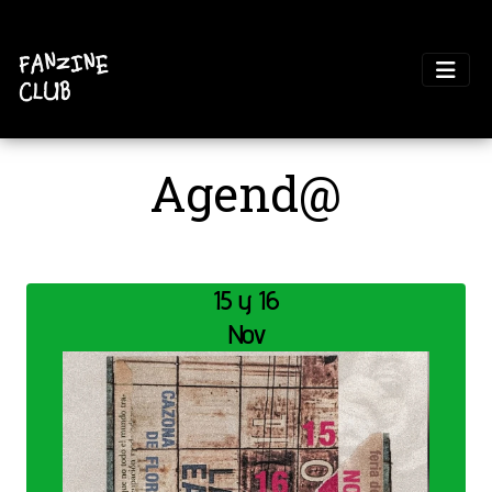
Agend@
15 y 16
Nov