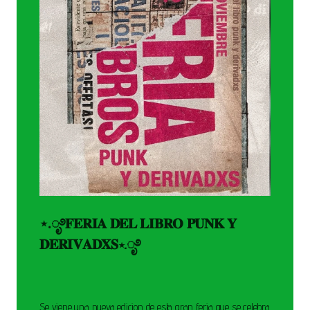
⋆.ೃ࿔𝐅𝐄𝐑𝐈𝐀 𝐃𝐄𝐋 𝐋𝐈𝐁𝐑𝐎 𝐏𝐔𝐍𝐊 𝐘
𝐃𝐄𝐑𝐈𝐕𝐀𝐃𝐗𝐒⋆.ೃ࿔
Se viene una nueva edicion de esta gran feria que se celebra