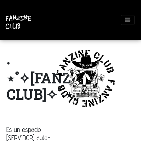
‧
⋆˚✧[FANZINE
CLUB]✧˚‧⋆｡˚
Es un espacio
[SERVIDOR] auto-