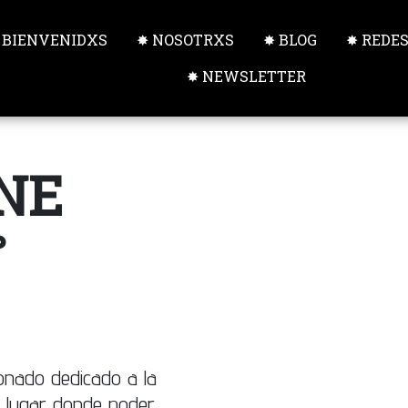
 BIENVENIDXS
✸ NOSOTRXS
✸ BLOG
✸ REDE
✸ NEWSLETTER
INE
˚
onado dedicado a la
un lugar donde poder