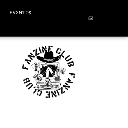
S
EV3NTO$