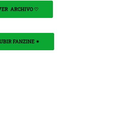
VER ARCHIVO
♡
SUBIR FANZINE ✴︎