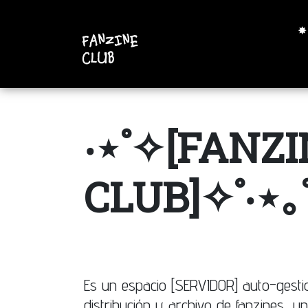
✸
‧⋆˚✧[FANZ
CLUB]✧˚‧⋆｡
Es un espacio [SERVIDOR] auto-gesti
distribución y archivo de fanzines, 