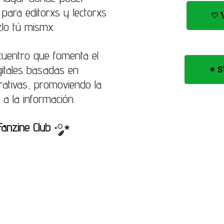
para editorxs y lectorxs
♡
zlo tú mismx.
cuentro que fomenta el
gitales basadas en
✴︎ 
rativas, promoviendo la
 a la información.
Fanzine Club ‧༘⋆