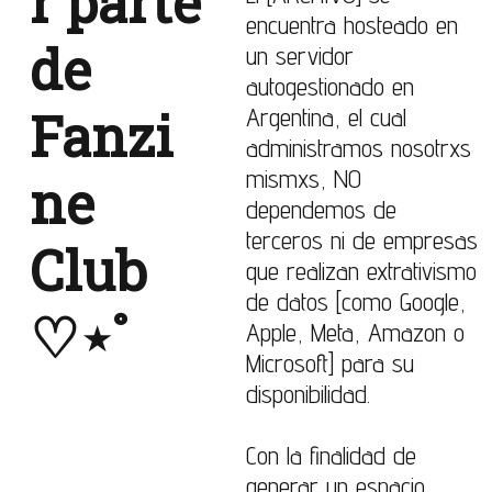
r parte
encuentra hosteado en
de
un servidor
autogestionado en
Fanzi
Argentina, el cual
administramos nosotrxs
mismxs, NO
ne
dependemos de
terceros ni de empresas
Club
que realizan extrativismo
de datos [como
Google,
♡⋆˚
Apple, Meta, Amazon o
Microsoft
] para su
disponibilidad.
Con la finalidad de
generar un espacio