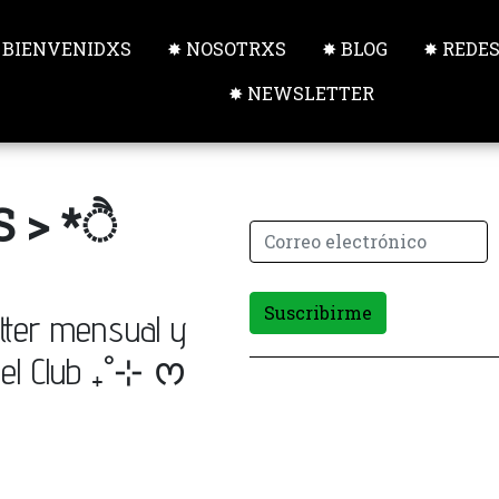
 BIENVENIDXS
✸ NOSOTRXS
✸ BLOG
✸ REDE
✸ NEWSLETTER
 > *ੈ
Suscribirme
tter mensual y
 del Club ₊˚⊹ ᰔ