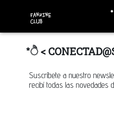
✸
*ੈ < CONECTAD@S
Suscríbete a nuestro newsle
recibí todas las novedades