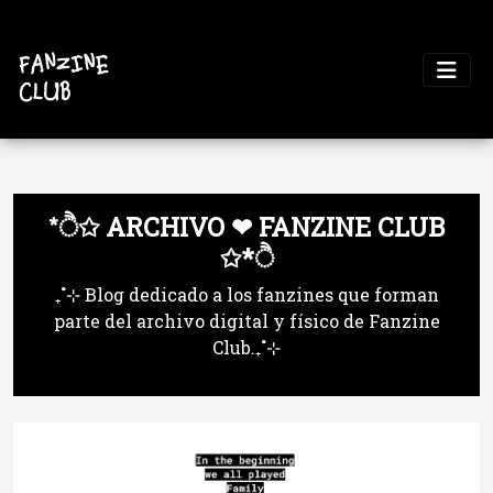
*ੈ✩ ARCHIVO ❤ FANZINE CLUB
✩*ੈ
₊˚⊹ Blog dedicado a los fanzines que forman
parte del archivo digital y físico de Fanzine
Club.₊˚⊹