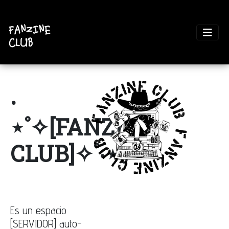
‧
⋆˚✧[FANZINE
CLUB]✧˚‧⋆｡˚
Es un espacio
[SERVIDOR] auto-